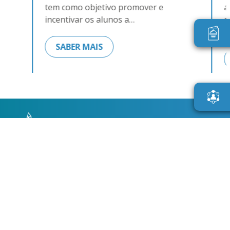
tem como objetivo promover e
a
o…
incentivar os alunos a…
c
p
SABER MAIS
MENU
HOME
ESCOLA