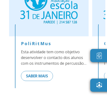
PoliRitMus
Esta atividade tem como objetivo
O
os
desenvolver o contacto dos alunos
t
com os instrumentos de percussão…
i
SABER MAIS