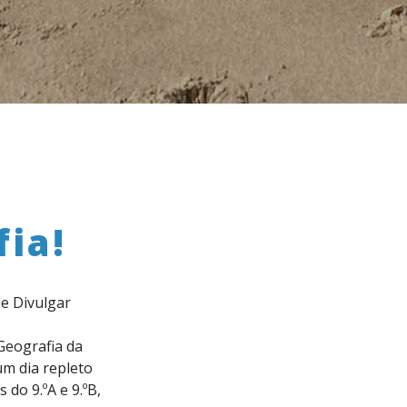
fia!
de Divulgar
Geografia da
m dia repleto
do 9.ºA e 9.ºB,