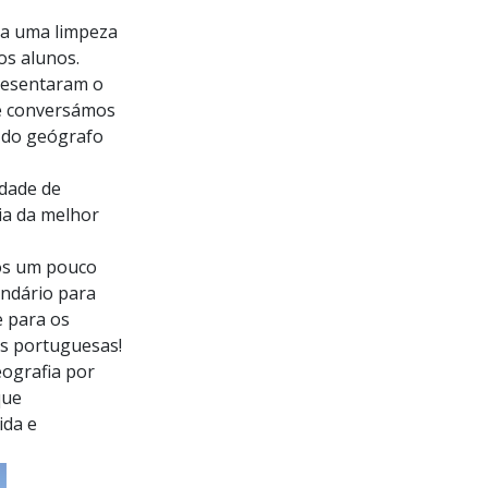
ra uma limpeza
os alunos.
resentaram o
 e conversámos
l do geógrafo
idade de
ia da melhor
nos um pouco
undário para
e para os
as portuguesas!
ografia por
que
ida e