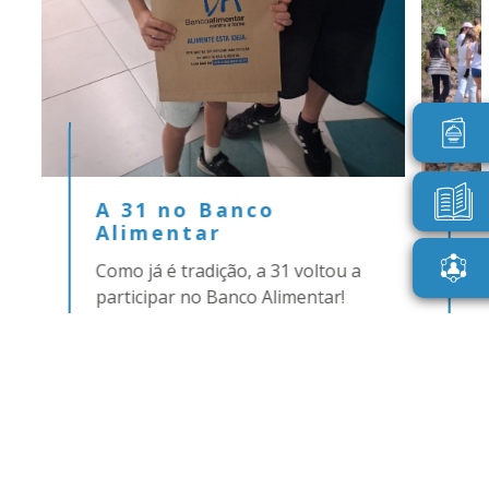
da
A 31 no Banco
Alimentar
N
Como já é tradição, a 31 voltou a
uma
a
participar no Banco Alimentar!
Alunos do pré-escolar…
SABER MAIS