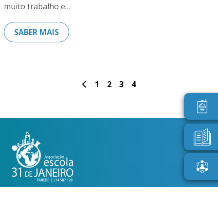
muito trabalho e…
SABER MAIS
1
2
3
4
MENU
HOME